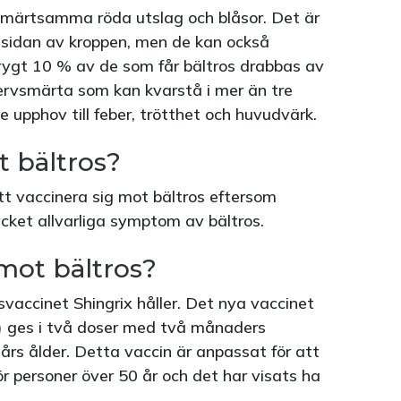
smärtsamma röda utslag och blåsor. Det är
 sidan av kroppen, men de kan också
ygt 10 % av de som får bältros drabbas av
ervsmärta som kan kvarstå i mer än tre
e upphov till feber, trötthet och huvudvärk.
 bältros?
t vaccinera sig mot bältros eftersom
ycket allvarliga symptom av bältros.
 mot bältros?
svaccinet Shingrix håller. Det nya vaccinet
) ges i två doser med två månaders
års ålder. Detta vaccin är anpassat för att
r personer över 50 år och det har visats ha