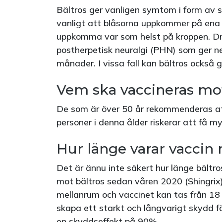
Bältros ger vanligen symtom i form av 
vanligt att blåsorna uppkommer på ena
uppkomma var som helst på kroppen. Dr
postherpetisk neuralgi (PHN) som ger n
månader. I vissa fall kan bältros också g
Vem ska vaccineras mot
De som är över 50 år rekommenderas at
personer i denna ålder riskerar att få m
Hur länge varar vaccin
Det är ännu inte säkert hur länge bältro
mot bältros sedan våren 2020 (Shingrix
mellanrum och vaccinet kan tas från 18 
skapa ett starkt och långvarigt skydd fö
en skyddseffekt på 90%.