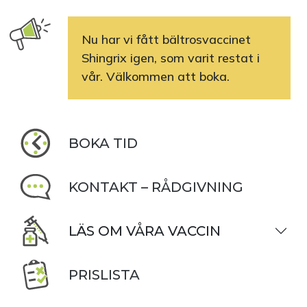
Nu har vi fått bältrosvaccinet
Shingrix igen, som varit restat i
vår. Välkommen att boka.
BOKA TID
KONTAKT – RÅDGIVNING
LÄS OM VÅRA VACCIN
PRISLISTA