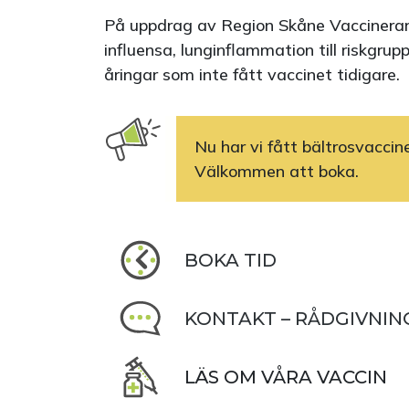
På uppdrag av Region Skåne Vaccinerar 
influensa, lunginflammation till riskgrupp
åringar som inte fått vaccinet tidigare.
Nu har vi fått bältrosvaccine
Välkommen att boka.
BOKA TID
KONTAKT – RÅDGIVNIN
LÄS OM VÅRA VACCIN