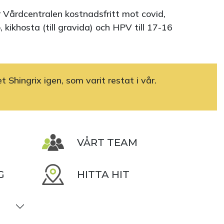
Vårdcentralen kostnadsfritt mot covid,
, kikhosta (till gravida) och HPV till 17-16
t Shingrix igen, som varit restat i vår.
VÅRT TEAM
G
HITTA HIT