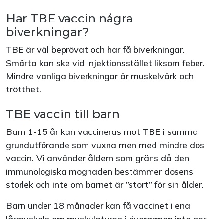
Har TBE vaccin några
biverkningar?
TBE är väl beprövat och har få biverkningar.
Smärta kan ske vid injektionsstället liksom feber.
Mindre vanliga biverkningar är muskelvärk och
trötthet.
TBE vaccin till barn
Barn 1-15 år kan vaccineras mot TBE i samma
grundutförande som vuxna men med mindre dos
vaccin. Vi använder åldern som gräns då den
immunologiska mognaden bestämmer dosens
storlek och inte om barnet är ”stort” för sin ålder.
Barn under 18 månader kan få vaccinet i ena
lårmuskeln om muskulaturen i överarmen inte ger