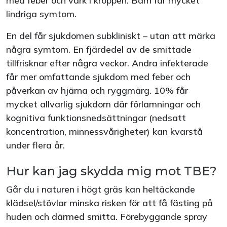
med feber och värk i kroppen. Barn får mycket
lindriga symtom.
En del får sjukdomen subkliniskt – utan att märka
några symtom. En fjärdedel av de smittade
tillfrisknar efter några veckor. Andra infekterade
får mer omfattande sjukdom med feber och
påverkan av hjärna och ryggmärg. 10% får
mycket allvarlig sjukdom där förlamningar och
kognitiva funktionsnedsättningar (nedsatt
koncentration, minnessvårigheter) kan kvarstå
under flera år.
Hur kan jag skydda mig mot TBE?
Går du i naturen i högt gräs kan heltäckande
klädsel/stövlar minska risken för att få fästing på
huden och därmed smitta. Förebyggande spray