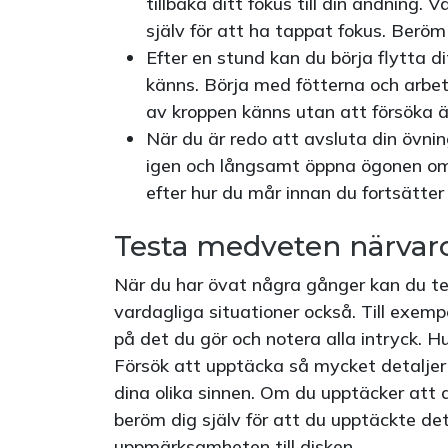
tillbaka ditt fokus till din andning.
själv för att ha tappat fokus. Beröm 
Efter en stund kan du börja flytta di
känns. Börja med fötterna och arbeta
av kroppen känns utan att försöka 
När du är redo att avsluta din övn
igen och långsamt öppna ögonen om 
efter hur du mår innan du fortsätte
Testa medveten närvaro
När du har övat några gånger kan du t
vardagliga situationer också. Till exemp
på det du gör och notera alla intryck. Hu
Försök att upptäcka så mycket detaljer 
dina olika sinnen. Om du upptäcker att
beröm dig själv för att du upptäckte det
uppmärksamheten till disken.