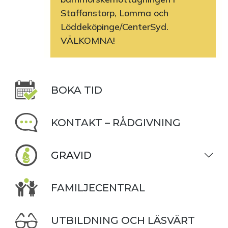
Staffanstorp, Lomma och
Löddeköpinge/CenterSyd.
VÄLKOMNA!
BOKA TID
KONTAKT – RÅDGIVNING
GRAVID
FAMILJECENTRAL
UTBILDNING OCH LÄSVÄRT