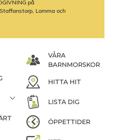
DGIVNING på
Staffanstorp, Lomma och
VÅRA
BARNMORSKOR
G
HITTA HIT
LISTA DIG
ÄRT
ÖPPETTIDER