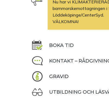
Nu har vi KLIMAKTERIERÅ
barnmorskemottagningen i 
Löddeköpinge/CenterSyd.
VÄLKOMNA!
BOKA TID
KONTAKT – RÅDGIVNIN
GRAVID
UTBILDNING OCH LÄSV