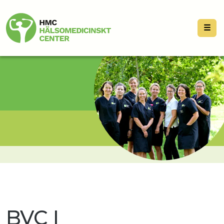
☰
BVC I