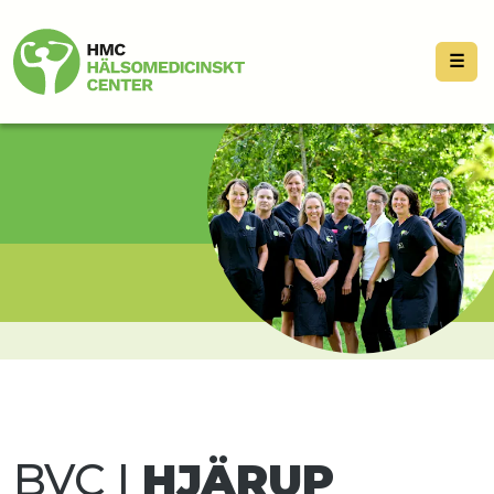
☰
BVC I
HJÄRUP