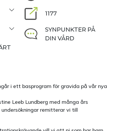
1177
SYNPUNKTER PÅ
DIN VÅRD
ÄRT
ingår i ett basprogram för gravida på vår nya
ristine Leeb Lundberg med många års
undersökningar remitterar vi till
trationskrävande vill vi att ni som har barn