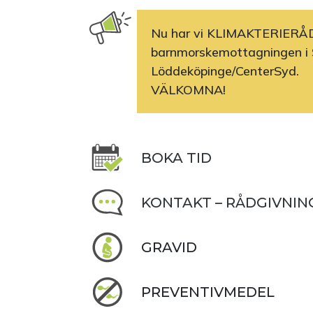
Nu har vi KLIMAKTERIERÅ
barnmorskemottagningen i 
Löddeköpinge/CenterSyd.
VÄLKOMNA!
BOKA TID
KONTAKT – RÅDGIVNIN
GRAVID
PREVENTIVMEDEL