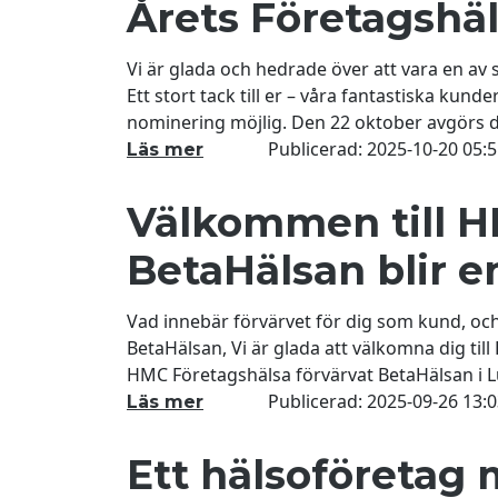
Årets Företagshäl
Vi är glada och hedrade över att vara en av s
Ett stort tack till er – våra fantastiska kun
nominering möjlig. Den 22 oktober avgörs 
ni håller era tummar och tår för vår skull =)
Publicerad:
2025-10-20 05:5
Läs mer
Välkommen till H
BetaHälsan blir en
Vad innebär förvärvet för dig som kund, och
BetaHälsan, Vi är glada att välkomna dig til
HMC Företagshälsa förvärvat BetaHälsan i L
för att erbjuda ännu bättre stöd för din org
Publicerad:
2025-09-26 13:0
Läs mer
bas på Medicon Vi
Ett hälsoföretag 