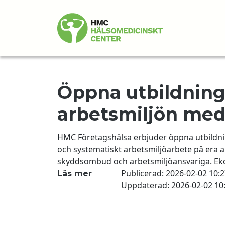
LÄSVÄRT
Öppna utbildning
arbetsmiljön me
HMC Företagshälsa erbjuder öppna utbildnin
och systematiskt arbetsmiljöarbete på era arb
skyddsombud och arbetsmiljöansvariga. Eko
Bättre Arbetsmiljö (BAM) och Systematiskt 
Publicerad:
2026-02-02 10:2
Läs mer
sektor med kollektivav
Uppdaterad: 2026-02-02 10