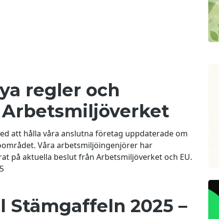
ya regler och
 Arbetsmiljöverket
ed att hålla våra anslutna företag uppdaterade om
öområdet. Våra arbetsmiljöingenjörer har
at på aktuella beslut från Arbetsmiljöverket och EU.
nya inspektioner, regeländringar och utbildningskrav.
5
ill Stämgaffeln 2025 –