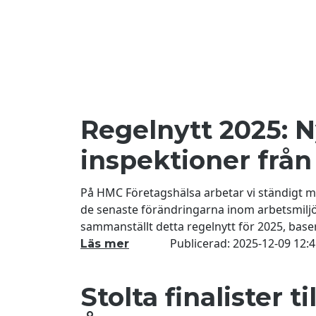
Regelnytt 2025: N
inspektioner från
På HMC Företagshälsa arbetar vi ständigt m
de senaste förändringarna inom arbetsmilj
sammanställt detta regelnytt för 2025, baser
Syftet är att hjälpa er att förbereda er för 
Publicerad:
2025-12-09 12:4
Läs mer
Här presenterar vi en översikt
Stolta finalister t