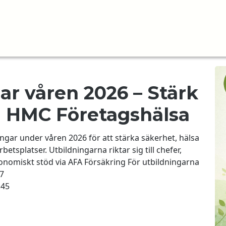
ar våren 2026 – Stärk
d HMC Företagshälsa
gar under våren 2026 för att stärka säkerhet, hälsa
etsplatser. Utbildningarna riktar sig till chefer,
nomiskt stöd via AFA Försäkring För utbildningarna
Arbetsmiljöarbete (SAM) kan arbetsgivare inom privat
7
:45