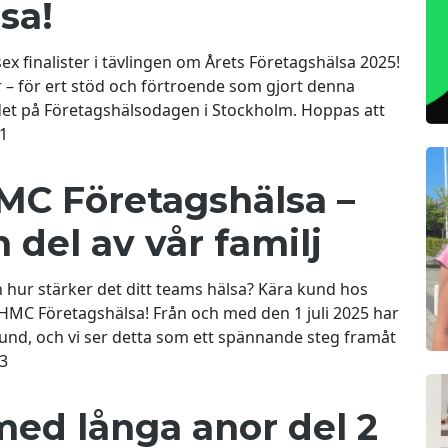
sa!
ex finalister i tävlingen om Årets Företagshälsa 2025!
der – för ert stöd och förtroende som gjort denna
det på Företagshälsodagen i Stockholm. Hoppas att
1
MC Företagshälsa –
 del av vår familj
 hur stärker det ditt teams hälsa? Kära kund hos
l HMC Företagshälsa! Från och med den 1 juli 2025 har
und, och vi ser detta som ett spännande steg framåt
anisations hälsa och arbetsmiljö. BetaHälsan, med sin
3
med långa anor del 2