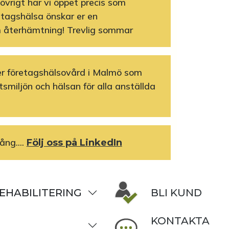
 övrigt har vi öppet precis som
etagshälsa önskar er en
 återhämtning! Trevlig sommar
r företagshälsovård i Malmö som
etsmiljön och hälsan för alla anställda
ång....
Följ oss på LinkedIn
EHABILITERING
BLI KUND
KONTAKTA