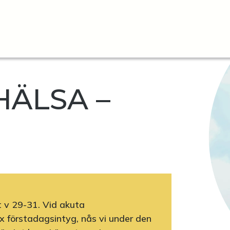
ÄLSA –
t v 29-31. Vid akuta
x förstadagsintyg, nås vi under den