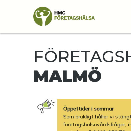
FÖRETAGSH
MALMÖ
Öppettider i sommar
Som brukligt håller vi stäng
företagshälsovårdsfrågor, e