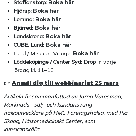
Staffanstorp:
Boka här
Hjärup:
Boka här
Lomma:
Boka här
Bjärred:
Boka här
Landskrona:
Boka här
CUBE, Lund:
Boka här
Lund / Medicon Village:
r
Boka hä
Löddeköpinge / Center Syd:
Drop in varje
lördag kl. 11–13
👉
Anmäl dig till webbinariet 25 mars
Artikeln är sammanfattad av Jarno Väresmaa,
Marknads-, sälj- och kundansvarig
hälsoutvecklare på HMC Företagshälsa, med Pia
Skoog, Hälsomedicinskt Center, som
kunskapskälla.