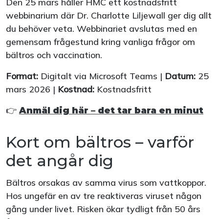
Den 25 mars håller HMC ett kostnadsfritt
webbinarium där Dr. Charlotte Liljewall ger dig allt
du behöver veta. Webbinariet avslutas med en
gemensam frågestund kring vanliga frågor om
bältros och vaccination.
Format:
Digitalt via Microsoft Teams |
Datum:
25
mars 2026 |
Kostnad:
Kostnadsfritt
👉
Anmäl dig här – det tar bara en minut
Kort om bältros – varför
det angår dig
Bältros orsakas av samma virus som vattkoppor.
Hos ungefär en av tre reaktiveras viruset någon
gång under livet. Risken ökar tydligt från 50 års